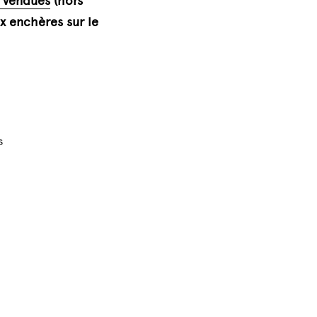
s vendues
 (hors 
x enchères sur le 