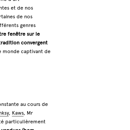
tes et de nos 
taines de nos 
férents genres 
re fenêtre sur le 
tradition convergent 
e monde captivant de 
nstante au cours de 
nksy
, 
Kaws
, Mr 
é particulièrement 