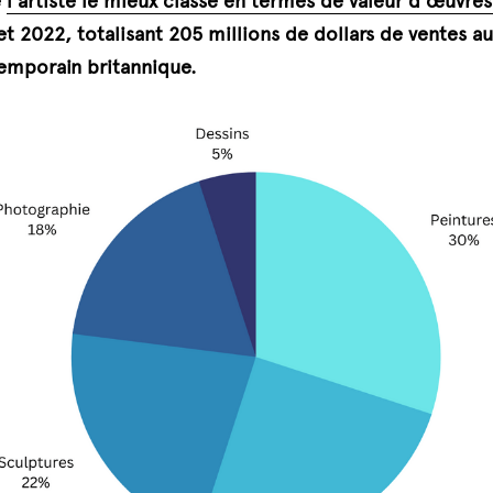
 
l'artiste le mieux classé en termes de valeur d'œuvre
et 2022, totalisant 205 millions de dollars de ventes au
emporain britannique.