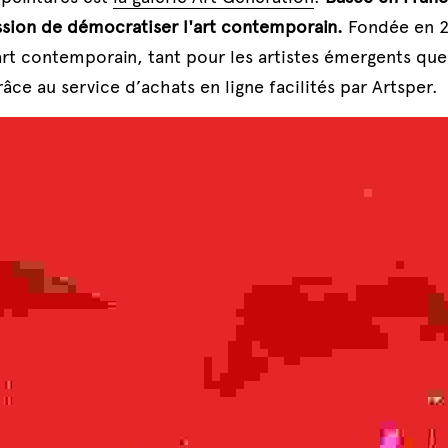
sion de démocratiser l'art contemporain.
 Fondée en 20
'art contemporain, tant pour les artistes émergents que 
ce au service d’achats en ligne facilités par Artsper.