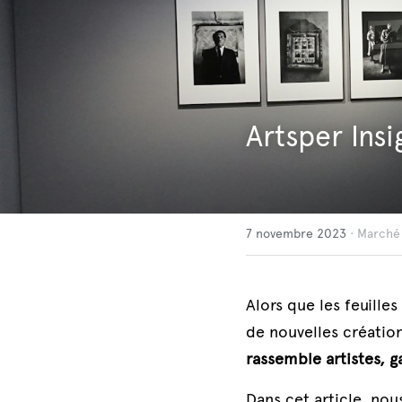
Artsper Ins
7 novembre 2023
·
Marché 
Alors que les feuille
de nouvelles création
rassemble artistes, g
Dans cet article, no