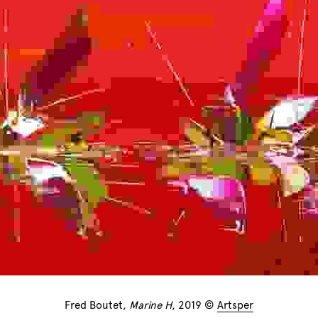
Fred Boutet, 
Marine H
, 2019 © 
Artsper