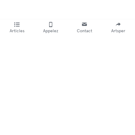
Articles
Appelez
Contact
Artsper
Restons en Contact !
Recevez tous nos conseils pour développer votre
activité dans notre newsletter mensuelle
Dites-nous qui vous êtes et recevez du contenu personnalisé:
Galerie
Artiste
Name
Email
Rejoindre