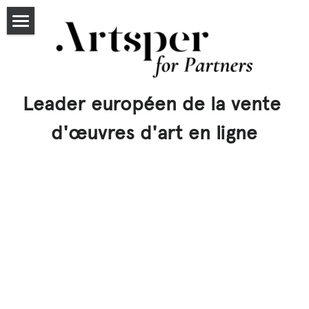
Accueil
Partenaires
Leader européen de la vente 
Tarifs
d'œuvres d'art en ligne
Candidater
Articles
artsper.com
Exposer
Leasing
Rechercher