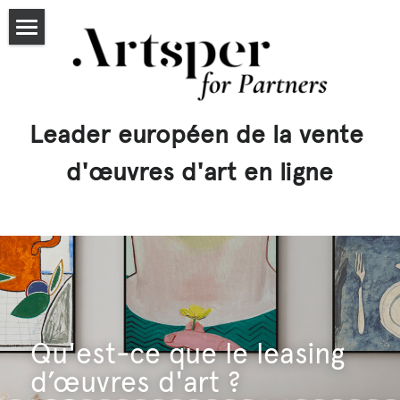
Accueil
Partenaires
Leader européen de la vente 
Tarifs
d'œuvres d'art en ligne
Candidater
Articles
artsper.com
Exposer
Qu'est-ce que le leasing 
Leasing
d’œuvres d'art ?
Rechercher