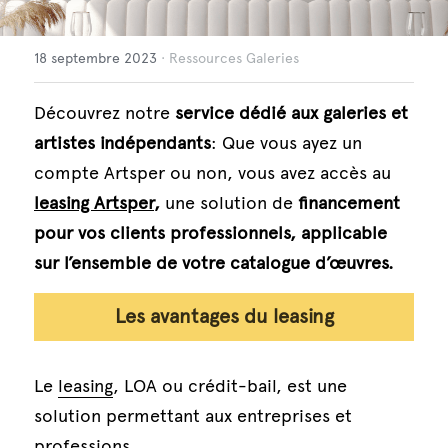
Français
18 septembre 2023
·
Ressources Galeries
Français
Découvrez notre 
service dédié aux galeries et 
Italiano
artistes indépendants
: Que vous ayez un 
compte Artsper ou non, vous avez accès au 
English
leasing Artsper
, 
une solution de 
financement 
Deutsch
pour vos clients professionnels, applicable 
sur l’ensemble de votre catalogue d’œuvres.
Español
Les avantages du leasing
Le 
leasing
, LOA ou crédit-bail, est une 
solution permettant aux entreprises et 
professions