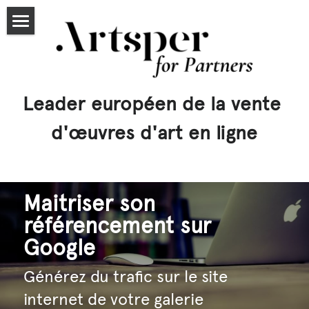
Accueil
Partenaires
Leader européen de la vente 
Tarifs
d'œuvres d'art en ligne
Candidater
Articles
Maitriser son 
artsper.com
référencement sur 
Google 
Exposer
Générez du trafic sur le site 
Leasing
internet de votre galerie
Rechercher