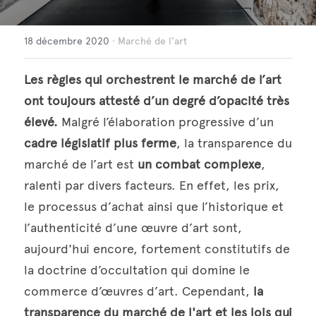
Français
18 décembre 2020
·
Marché de l'art
Français
Les règles qui orchestrent le marché de l’art
Italiano
ont toujours attesté d’un degré d’opacité très 
élevé. 
Malgré l’élaboration progressive d’un 
English
cadre législatif plus ferme
, la transparence du 
Deutsch
marché de l’art est 
un combat complexe
, 
ralenti par divers facteurs. En effet, les prix, 
Español
le processus d’achat ainsi que l’historique et 
l’authenticité d’une œuvre d’art sont, 
aujourd'hui encore, fortement constitutifs de 
la doctrine d’occultation qui domine le 
commerce d’œuvres d’art. Cependant, 
la 
transparence du marché de l'art et les lois qui 