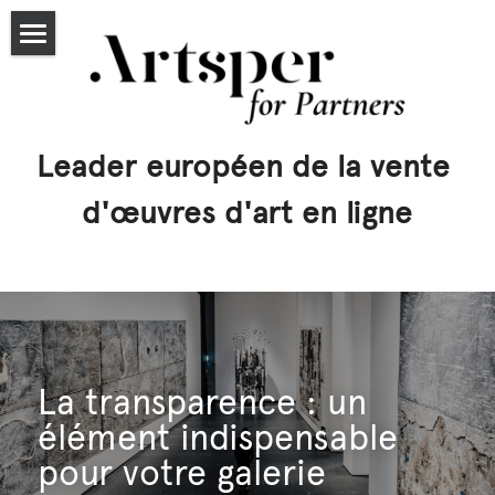
Accueil
Partenaires
Leader européen de la vente 
Tarifs
d'œuvres d'art en ligne
Candidater
Articles
artsper.com
Exposer
La transparence : un 
élément indispensable 
Leasing
pour votre galerie
Rechercher